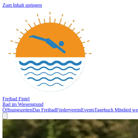
Zum Inhalt springen
Freibad Fintel
Bad im Wiesengrund
Öffnungszeiten
Das Freibad
Förderverein
Events
Tagebuch
Mitglied we